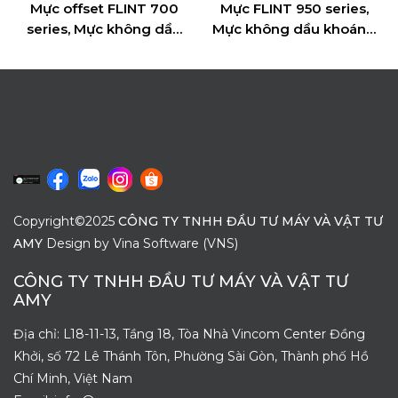
ffset FLINT 700
Mực FLINT 950 series,
Phủ bóng
s, Mực không dầu
Mực không dầu khoáng
hoáng(MOF)
(MOF)
Copyright©2025
CÔNG TY TNHH ĐẦU TƯ MÁY VÀ VẬT TƯ
AMY
Design by
Vina Software (VNS)
CÔNG TY TNHH ĐẦU TƯ MÁY VÀ VẬT TƯ
AMY
Địa chỉ: L18-11-13, Tầng 18, Tòa Nhà Vincom Center Đồng
Khởi, số 72 Lê Thánh Tôn, Phường Sài Gòn, Thành phố Hồ
Chí Minh, Việt Nam