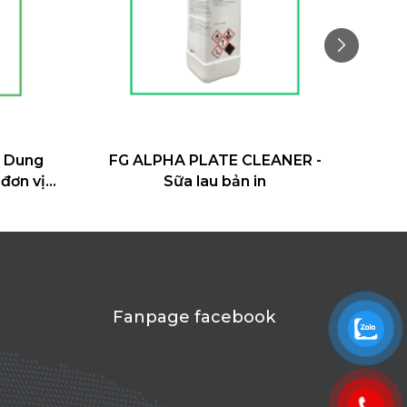
A PLATE CLEANER -
FG RUBBER FIX - Dung dịch
ữa lau bản in
bóng cho tấm cao su và t
Fanpage facebook