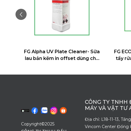
ate Cleaner- Sữa
FG ECOFLEX WASH - Dung dịc
in offset dùng cho
tẩy rửa dành cho mực in Flexo
ực UV
gốc nước
CÔNG TY TNHH 
MÁY VÀ VẬT TƯ
Địa chỉ: L18-11-13, Tần
Copyright©2025
Vincom Center Đồng K