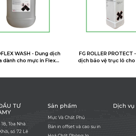
h
FG ROLLER PROTECT - Dung
FG ALPH
dịch bảo vệ trục lô cho đơn vị
S
chạy không tải, phù hợp với mực
thường
ĐẦU TƯ
Sản phẩm
Dịch vụ
 AMY
Mực Và Chất Phủ
g 18, Tòa Nhà
Bản in offset và cao su in
hởi, số 72 Lê
Hoá Chất Phòng In