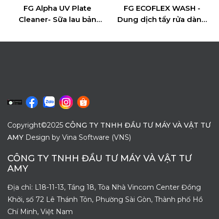
FG Alpha UV Plate
FG ECOFLEX WASH -
Cleaner- Sữa lau bản
Dung dịch tẩy rửa dành
kẽm in offset dùng cho
cho mực in Flexo gốc
mực UV
nước
Copyright©2025
CÔNG TY TNHH ĐẦU TƯ MÁY VÀ VẬT TƯ
AMY
Design by
Vina Software (VNS)
CÔNG TY TNHH ĐẦU TƯ MÁY VÀ VẬT TƯ
AMY
Địa chỉ: L18-11-13, Tầng 18, Tòa Nhà Vincom Center Đồng
Khởi, số 72 Lê Thánh Tôn, Phường Sài Gòn, Thành phố Hồ
Chí Minh, Việt Nam