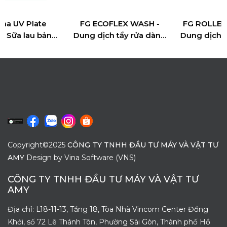
e
FG ECOFLEX WASH -
FG ROLLER PROTECT 
Dung dịch tẩy rửa dành
Dung dịch bảo vệ trục 
 cho
cho mực in Flexo gốc
cho đơn vị chạy khôn
nước
tải, phù hợp với mực
thường
Copyright©2025
CÔNG TY TNHH ĐẦU TƯ MÁY VÀ VẬT TƯ
AMY
Design by
Vina Software (VNS)
CÔNG TY TNHH ĐẦU TƯ MÁY VÀ VẬT TƯ
AMY
Địa chỉ: L18-11-13, Tầng 18, Tòa Nhà Vincom Center Đồng
Khởi, số 72 Lê Thánh Tôn, Phường Sài Gòn, Thành phố Hồ