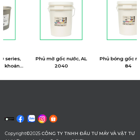
,
Phủ mờ gốc nước, AL
Phủ bóng gốc nước, VG
ng
2040
84
Copyright©2025
CÔNG TY TNHH ĐẦU TƯ MÁY VÀ VẬT TƯ