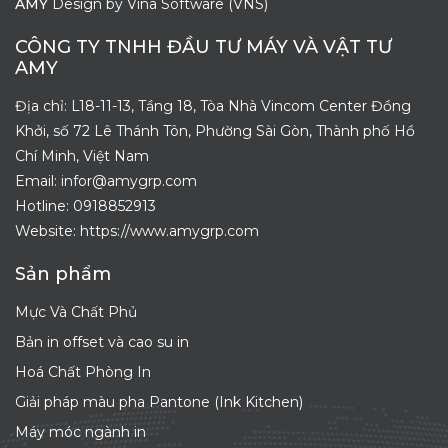
AMY
Design by
Vina Software (VNS)
CÔNG TY TNHH ĐẦU TƯ MÁY VÀ VẬT TƯ
AMY
Địa chỉ: L18-11-13, Tầng 18, Tòa Nhà Vincom Center Đồng
Khởi, số 72 Lê Thánh Tôn, Phường Sài Gòn, Thành phố Hồ
Chí Minh, Việt Nam
Email: infor@amygrp.com
Hotline:
0918852913
Website: https://www.amygrp.com
Sản phẩm
Mực Và Chất Phủ
Bản in offset và cao su in
Hoá Chất Phòng In
Giải pháp màu pha Pantone (Ink Kitchen)
Máy móc ngành in